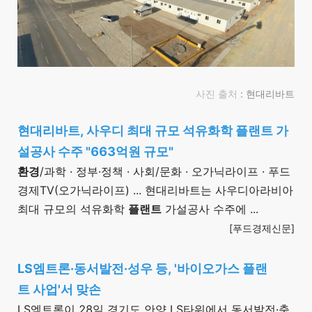
사진 출처
: 현대리바트
현대리바트, 사우디 최대 규모 석유화학 플랜트 가
설공사 수주 "663억원 규모"
환경
/과학 · 정부·정책 · 사회/문화 · 오가닉라이프 · 푸드
경제TV(오가닉라이프) ... 현대리바트는 사우디아라비아
최대 규모의 석유화학
플랜트
가설공사 수주에 ...
[푸드경제신문]
LS엠트론·동서발전·성우 등, '바이오가스 플랜
트 사업'서 맞손
LS엠트론이 28일 경기도 안양 LS타워에서 동서발전·축