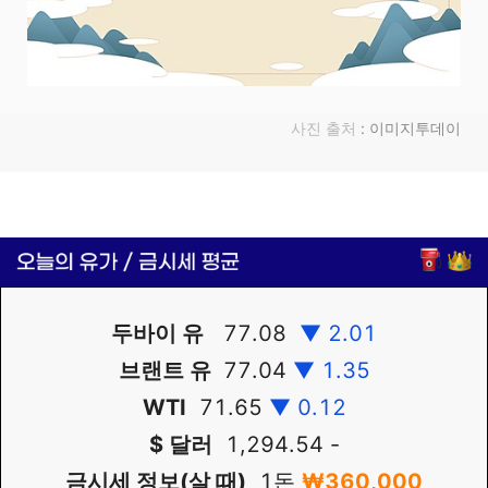
사진 출처
: 이미지투데이
두바이 유
77.08
▼ 2.01
브랜트 유
77.04
▼ 1.35
WTI
71.65
▼ 0.12
$ 달러
1,294.54 -
금시세 정보(살 때)
1돈
₩
360,000